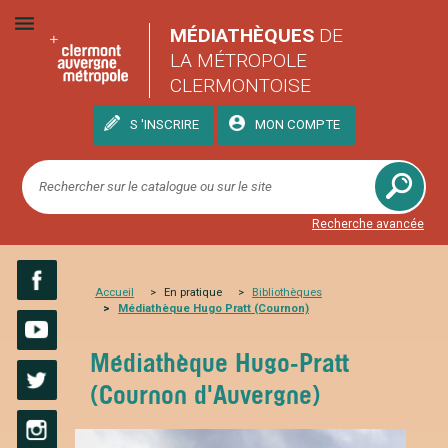
MÉDIATHÈQUES
DE
LA MÉTROPOLE
CLERMONTOISE
S 'INSCRIRE
MON COMPTE
Recherche avancée
Accueil
En pratique
Bibliothèques
Médiathèque Hugo Pratt (Cournon)
Facebook
YouTube
Médiathèque Hugo-Pratt
(Cournon d'Auvergne)
Twitter