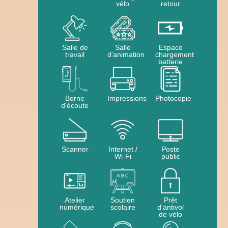
vélo
retour
Salle de
Salle
Espace
travail
d'animation
chargement
batterie
Borne
Impressions
Photocopie
d'écoute
Scanner
Internet /
Poste
Wi-Fi
public
Atelier
Soutien
Prêt
numérique
scolaire
d'antivol
de vélo