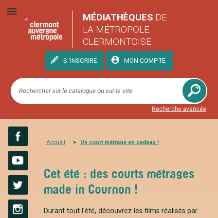
MÉDIATHÈQUES
DE
LA MÉTROPOLE
CLERMONTOISE
S 'INSCRIRE
MON COMPTE
Recherche avancée
Accueil
Un court métrage en cadeau !
Facebook
Cet été : des courts métrages
YouTube
made in Cournon !
Twitter
Durant tout l'été, découvrez les films réalisés par